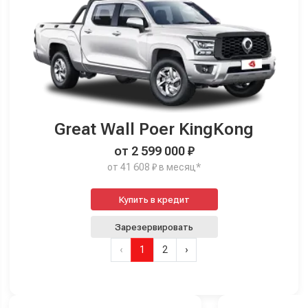
Great Wall Poer KingKong
от 2 599 000 ₽
от 41 608 ₽ в месяц*
Купить в кредит
Зарезервировать
‹
1
2
›