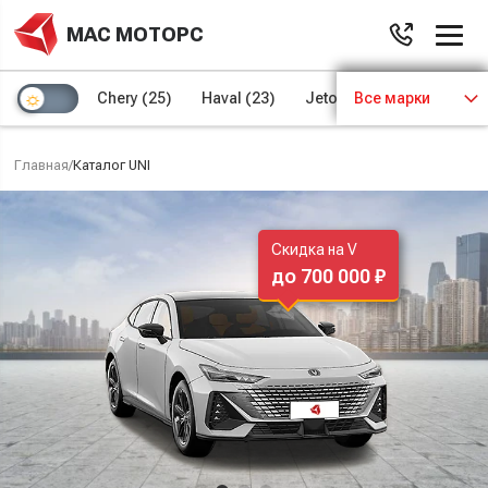
МАС МОТОРС
Chery
(25)
Haval
(23)
Jetour
Все марки
(8)
Kaiyi
(4)
Главная
/
Каталог UNI
Скидка на V
до 700 000 ₽