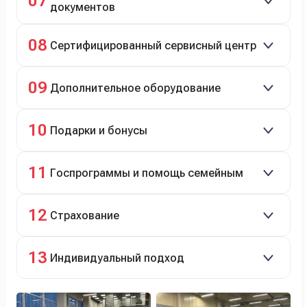
07
документов
Полное сопровождение.
08
Сертифицированный сервисный центр
Гарантийное и постгарантийное ТО, кузовной и
09
Дополнительное оборудование
технический ремонт.
Дооснащение аксессуарами и оборудованием.
10
Подарки и бонусы
Комплект зимней резины в подарок, скидки по
11
Госпрограммы и помощь семейным
программе лояльности.
Скидки на первый или семейный автомобиль.
12
Страхование
Оформление ОСАГО и КАСКО с приятными
13
Индивидуальный подход
бонусами для клиентов.
Персональный менеджер помогает с выбором и
оформлением.