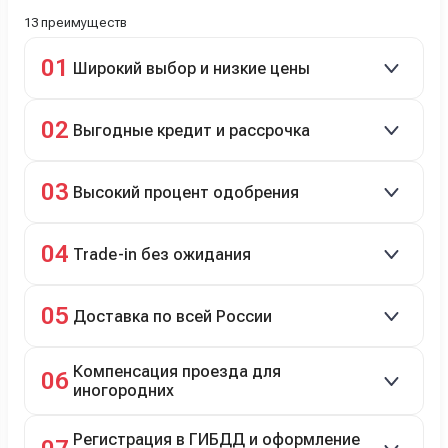
13 преимуществ
01
Широкий выбор и низкие цены
Скидки до 40%, более 40 брендов, новые и
02
Выгодные кредит и рассрочка
подержанные авто.
Кредит до 8 лет под 4,9% (до 3,5 млн руб.),
03
Высокий процент одобрения
рассрочка 0% на 2 года при первом взносе 35–50%.
98% заявок на кредит успешно одобряются.
04
Trade-in без ожидания
Зачёт рыночной стоимости старого авто сразу.
05
Доставка по всей России
Автовозом, Ж/Д, морем или перегоном водителем.
Компенсация проезда для
06
иногородних
До 20 000 руб. при предъявлении билетов.
Регистрация в ГИБДД и оформление