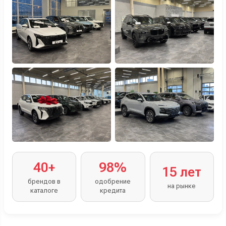
40+
98%
15 лет
брендов в
одобрение
на рынке
каталоге
кредита