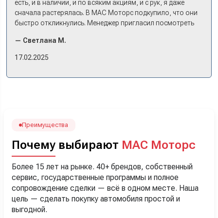
есть, и в наличии, и по всяким акциям, и с рук, я даже
сначала растерялась. В МАС Моторс подкупило, что они
быстро откликнулись. Менеджер пригласил посмотреть
комплектации в наличии, ну и просто посидеть в ней,
— Светлана М.
примериться. Нам тут недалеко, пришли в салон - и в тот
же день купили машину! Неожиданно, но довольны! Все
17.02.2025
прошло классно: посмотрели Чери, посмотрели другие
кроссоверы б/у в ту же цену, посидели, подумали,
посчитали с кредитным специалистом. Анечку мы,
наверно, часа два мучили вопросами). Решили, что
лучше немного переплатить за новую, зато без пробега.
Наша Тигоша уже нас радует! Спасибо нашему
менеджеру Сергею, профессионал своего дела!
Преимущества
Почему выбирают
МАС Моторс
Более 15 лет на рынке. 40+ брендов, собственный
сервис, государственные программы и полное
сопровождение сделки — всё в одном месте. Наша
цель — сделать покупку автомобиля простой и
выгодной.