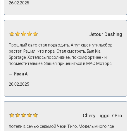
еще ОСАГО и КАСКО оформили. Зато на выдаче такие
26.02.2025
эмоции. Ну, еле сдержался. Красивая машина!
Jetour
Dashing
Прошлый авто стал подводить. А тут еще и утильсбор
растет! Решил, что пора. Стал смотреть. Был Kia
Sportage. Хотелось посолиднее, покомфортнее - и
повместительнее. Зашел прицениться в МАС Моторс.
Менеджер предложил «выбрать спиной». Сел в Дашинг -
— Иван А.
и прям мое! Даже не скажешь, что «китаец». Прям не
вылезая из него и порешали. Спортэйдж в трейд-ин
20.02.2025
забрали, я его пригнал на следующий день. Все быстро
оформили, и готово.
Chery
Tiggo 7 Pro
Хотели в семью седьмой Чери Тиго. Модель много где