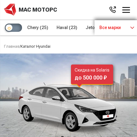
МАС МОТОРС
Chery
(25)
Haval
(23)
Jetour
Все марки
(8)
Kaiyi
(4)
Главная
/
Каталог Hyundai
Скидка на Solaris
до 500 000 ₽