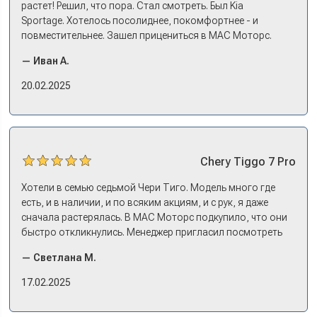
растет! Решил, что пора. Стал смотреть. Был Kia
Sportage. Хотелось посолиднее, покомфортнее - и
повместительнее. Зашел прицениться в МАС Моторс.
Менеджер предложил «выбрать спиной». Сел в Дашинг -
— Иван А.
и прям мое! Даже не скажешь, что «китаец». Прям не
вылезая из него и порешали. Спортэйдж в трейд-ин
20.02.2025
забрали, я его пригнал на следующий день. Все быстро
оформили, и готово.
Chery
Tiggo 7 Pro
Хотели в семью седьмой Чери Тиго. Модель много где
есть, и в наличии, и по всяким акциям, и с рук, я даже
сначала растерялась. В МАС Моторс подкупило, что они
быстро откликнулись. Менеджер пригласил посмотреть
комплектации в наличии, ну и просто посидеть в ней,
— Светлана М.
примериться. Нам тут недалеко, пришли в салон - и в тот
же день купили машину! Неожиданно, но довольны! Все
17.02.2025
прошло классно: посмотрели Чери, посмотрели другие
кроссоверы б/у в ту же цену, посидели, подумали,