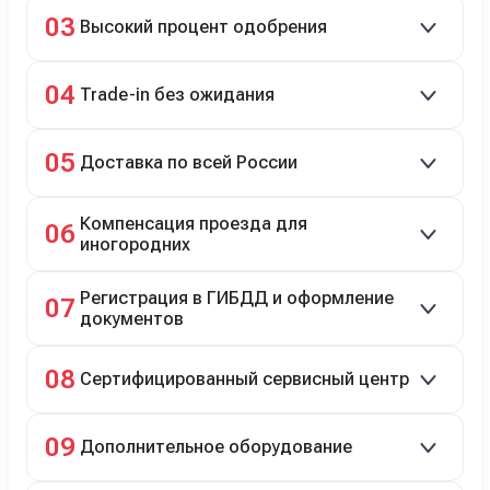
Кредит до 8 лет под 4,9% (до 3,5 млн руб.),
03
Высокий процент одобрения
рассрочка 0% на 2 года при первом взносе 35–50%.
98% заявок на кредит успешно одобряются.
04
Trade-in без ожидания
Зачёт рыночной стоимости старого авто сразу.
05
Доставка по всей России
Автовозом, Ж/Д, морем или перегоном водителем.
Компенсация проезда для
06
иногородних
До 20 000 руб. при предъявлении билетов.
Регистрация в ГИБДД и оформление
07
документов
Полное сопровождение.
08
Сертифицированный сервисный центр
Гарантийное и постгарантийное ТО, кузовной и
09
Дополнительное оборудование
технический ремонт.