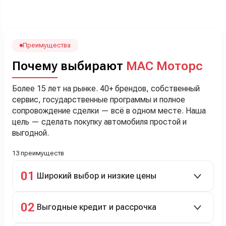
посчитали с кредитным специалистом. Анечку мы,
наверно, часа два мучили вопросами). Решили, что
лучше немного переплатить за новую, зато без пробега.
Наша Тигоша уже нас радует! Спасибо нашему
менеджеру Сергею, профессионал своего дела!
Преимущества
Почему выбирают
МАС Моторс
Более 15 лет на рынке. 40+ брендов, собственный
сервис, государственные программы и полное
сопровождение сделки — всё в одном месте. Наша
цель — сделать покупку автомобиля простой и
выгодной.
13 преимуществ
01
Широкий выбор и низкие цены
Скидки до 40%, более 40 брендов, новые и
02
Выгодные кредит и рассрочка
подержанные авто.