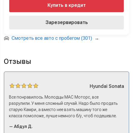
Купить в кредит
Зарезервировать
Смотреть все авто с пробегом (301)
→
Отзывы
Hyundai
Sonata
Все понравилось. Молодцы МАС Моторс, все
разрулили. У меня сложный случай. Надо было продать
старую Камри, а вместо нее взять машину того же
класса помоложе, лучше немного б/у, чтоб подешевле.
Ну и автокредит найти не с лошадиными процентами. И
— Абдул Д.
либо самому всем этим заниматься – а работать когда?