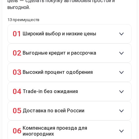
цель — сделать покупку автомобиля простой и
выгодной.
13 преимуществ
01
Широкий выбор и низкие цены
Скидки до 40%, более 40 брендов, новые и
02
Выгодные кредит и рассрочка
подержанные авто.
Кредит до 8 лет под 4,9% (до 3,5 млн руб.),
03
Высокий процент одобрения
рассрочка 0% на 2 года при первом взносе 35–50%.
98% заявок на кредит успешно одобряются.
04
Trade-in без ожидания
Зачёт рыночной стоимости старого авто сразу.
05
Доставка по всей России
Автовозом, Ж/Д, морем или перегоном водителем.
Компенсация проезда для
06
иногородних