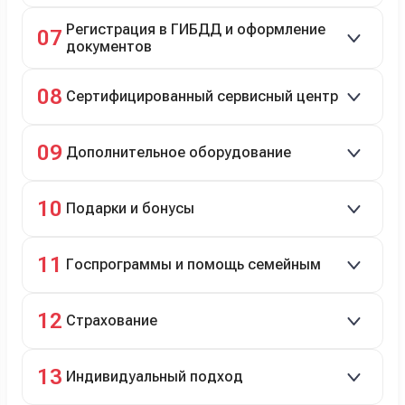
До 20 000 руб. при предъявлении билетов.
Регистрация в ГИБДД и оформление
07
документов
Полное сопровождение.
08
Сертифицированный сервисный центр
Гарантийное и постгарантийное ТО, кузовной и
09
Дополнительное оборудование
технический ремонт.
Дооснащение аксессуарами и оборудованием.
10
Подарки и бонусы
Комплект зимней резины в подарок, скидки по
11
Госпрограммы и помощь семейным
программе лояльности.
Скидки на первый или семейный автомобиль.
12
Страхование
Оформление ОСАГО и КАСКО с приятными
13
Индивидуальный подход
бонусами для клиентов.