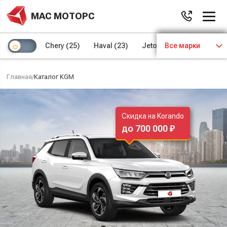
МАС МОТОРС
Chery
(25)
Haval
(23)
Jetour
Все марки
(8)
Kaiyi
(4)
Главная
/
Каталог KGM
Скидка на Korando
до 700 000 ₽