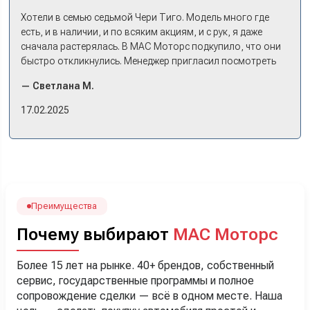
Хотели в семью седьмой Чери Тиго. Модель много где
есть, и в наличии, и по всяким акциям, и с рук, я даже
сначала растерялась. В МАС Моторс подкупило, что они
быстро откликнулись. Менеджер пригласил посмотреть
комплектации в наличии, ну и просто посидеть в ней,
— Светлана М.
примериться. Нам тут недалеко, пришли в салон - и в тот
же день купили машину! Неожиданно, но довольны! Все
17.02.2025
прошло классно: посмотрели Чери, посмотрели другие
кроссоверы б/у в ту же цену, посидели, подумали,
посчитали с кредитным специалистом. Анечку мы,
наверно, часа два мучили вопросами). Решили, что
лучше немного переплатить за новую, зато без пробега.
Наша Тигоша уже нас радует! Спасибо нашему
менеджеру Сергею, профессионал своего дела!
Преимущества
Почему выбирают
МАС Моторс
Более 15 лет на рынке. 40+ брендов, собственный
сервис, государственные программы и полное
сопровождение сделки — всё в одном месте. Наша