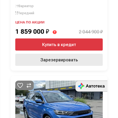
31
16250
Вариатор
Передний
32
16250
ЦЕНА ПО АКЦИИ
33
16250
1 859 000
₽
2 044 900 ₽
?
34
16250
Купить в кредит
35
16250
36
16250
Зарезервировать