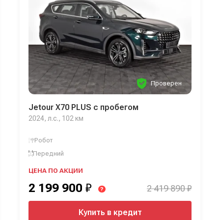
Проверен
Jetour X70 PLUS с пробегом
2024, л.с., 102 км
Робот
Передний
ЦЕНА ПО АКЦИИ
2 199 900
₽
2 419 890 ₽
?
Купить в кредит