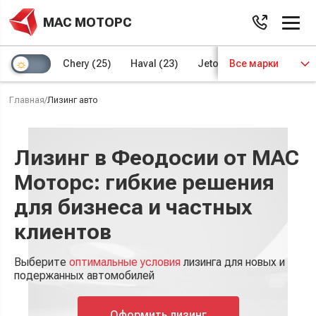
МАС МОТОРС
Chery
(25)
Haval
(23)
Jetour
Все марки
(8)
Kaiyi
(4)
Главная
/
Лизинг авто
Лизинг в Феодосии от МАС
Моторс: гибкие решения
для бизнеса и частных
клиентов
Выберите
оптимальные условия
лизинга для новых и
подержанных автомобилей
Оформить лизинг