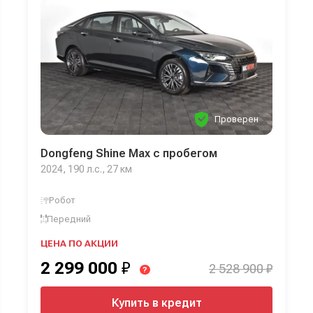
Проверен
Dongfeng Shine Max с пробегом
2024, 190 л.с., 27 км
Робот
Передний
ЦЕНА ПО АКЦИИ
2 299 000
₽
2 528 900 ₽
?
Купить в кредит