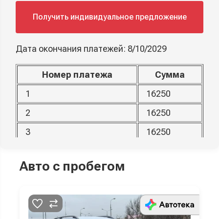
Получить индивидуальное предложение
Дата окончания платежей: 8/10/2029
Номер платежа
Сумма
1
16250
2
16250
3
16250
4
16250
Авто с пробегом
5
16250
6
16250
7
16250