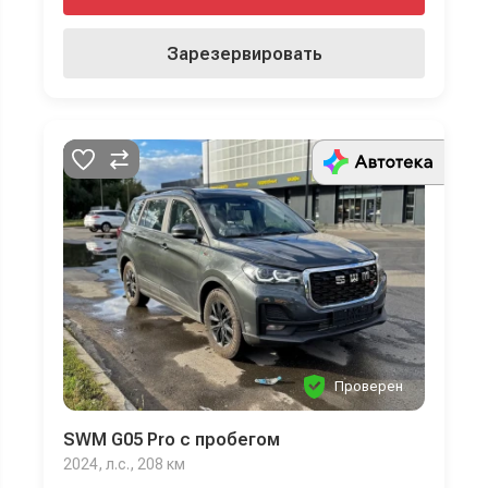
20
16250
Зарезервировать
21
16250
22
16250
23
16250
24
16250
25
16250
26
16250
27
16250
28
16250
Проверен
29
16250
SWM G05 Pro с пробегом
30
16250
2024, л.с., 208 км